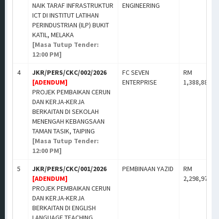
NAIK TARAF INFRASTRUKTUR
ENGINEERING
ICT DI INSTITUT LATIHAN
PERINDUSTRIAN (ILP) BUKIT
KATIL, MELAKA
[Masa Tutup Tender:
12:00 PM]
4
JKR/PERS/CKC/002/2026
FC SEVEN
RM
[ADENDUM]
ENTERPRISE
1,388,888.0
PROJEK PEMBAIKAN CERUN
DAN KERJA-KERJA
BERKAITAN DI SEKOLAH
MENENGAH KEBANGSAAN
TAMAN TASIK, TAIPING
[Masa Tutup Tender:
12:00 PM]
5
JKR/PERS/CKC/001/2026
PEMBINAAN YAZID
RM
[ADENDUM]
2,298,970.3
PROJEK PEMBAIKAN CERUN
DAN KERJA-KERJA
BERKAITAN DI ENGLISH
LANGUAGE TEACHING