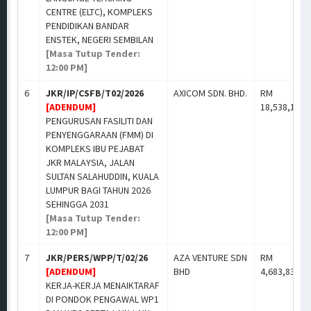
CENTRE (ELTC), KOMPLEKS
PENDIDIKAN BANDAR
ENSTEK, NEGERI SEMBILAN
[Masa Tutup Tender:
12:00 PM]
6
JKR/IP/CSFB/T02/2026
AXICOM SDN. BHD.
RM
[ADENDUM]
18,538,173.
PENGURUSAN FASILITI DAN
PENYENGGARAAN (FMM) DI
KOMPLEKS IBU PEJABAT
JKR MALAYSIA, JALAN
SULTAN SALAHUDDIN, KUALA
LUMPUR BAGI TAHUN 2026
SEHINGGA 2031
[Masa Tutup Tender:
12:00 PM]
7
JKR/PERS/WPP/T/02/26
AZA VENTURE SDN
RM
[ADENDUM]
BHD
4,683,833.0
KERJA-KERJA MENAIKTARAF
DI PONDOK PENGAWAL WP1