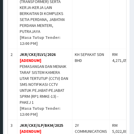
(TRANSFORMER) SERTA
KERJA-KERJA LAIN
BERKAITAN DI KOMPLEKS
SETIA PERDANA, JABATAN
PERDANA MENTERI,
PUTRAJAYA
[Masa Tutup Tender:
12:00 PM]
2
JKR/CKE/ELV1/2026
KH SEPAKAT SDN
RM
[ADENDUM]
BHD
4,271,050.0
PEMASANGAN DAN MENAIK
TARAF SISTEM KAMERA
LITAR TERTUTUP (CCTV) DAN
SMS NOTIFIKASI CCTV
UNTUK PEJABAT-PEJABAT
SPRM (RP1 RMKE-13) -
PAKEJ 1
[Masa Tutup Tender:
12:00 PM]
3
JKR/CKE/ILP/BKM/2025
2Y
RM
[ADENDUM]
COMMUNICATIONS
5,022,888.0