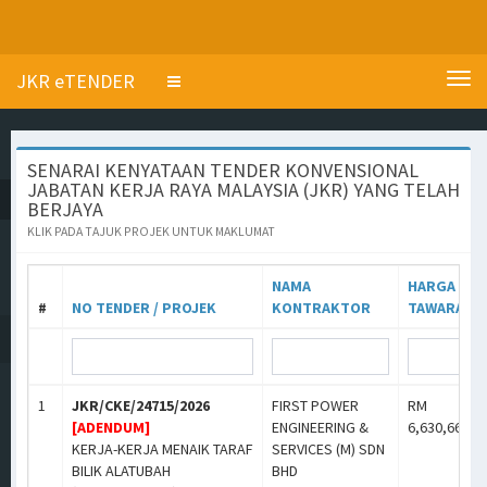
JKR eTENDER
Tog
Toggle
navi
navigation
1
SENARAI KENYATAAN TENDER KONVENSIONAL
JABATAN KERJA RAYA MALAYSIA (JKR) YANG TELAH
BERJAYA
KLIK PADA TAJUK PROJEK UNTUK MAKLUMAT
NAMA
HARGA
#
NO TENDER / PROJEK
KONTRAKTOR
TAWARAN
1
JKR/CKE/24715/2026
FIRST POWER
RM
[ADENDUM]
ENGINEERING &
6,630,666.0
KERJA-KERJA MENAIK TARAF
SERVICES (M) SDN
BILIK ALATUBAH
BHD