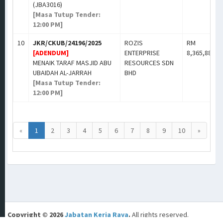
(JBA3016)
[Masa Tutup Tender:
12:00 PM]
10
JKR/CKUB/24196/2025
ROZIS
RM
[ADENDUM]
ENTERPRISE
8,365,886.6
MENAIK TARAF MASJID ABU
RESOURCES SDN
UBAIDAH AL-JARRAH
BHD
[Masa Tutup Tender:
12:00 PM]
«
1
2
3
4
5
6
7
8
9
10
»
Copyright © 2026
Jabatan Kerja Raya
.
All rights reserved.