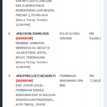
DAN WP2 SERTA LAIN-LAIN
KERJA BERKAITAN DI
KEMENTERIAN LUAR NEGERI,
PRESINT 2, PUTRAJAYA
[Masa Tutup Tender:
12:00 PM]
8
JKR/CKUB/23690/2025
M.A.W GLOBAL
RM
[ADENDUM]
SDN BHD
54,690,515.
MEMBINA JAMBATAN
MERENTASI SG. BESUT DI
JALAN (FT003) JERTIH,
BESUT, TERENGGANU
[Masa Tutup Tender:
12:00 PM]
9
JKR/PERS/J/KT/28/2025(T)
PEMBINAAN
RM
[ADENDUM]
MADUWANG SDN
7,106,858.0
DAIF JOHOR (2024) –
BHD
PEMBINAAN SEMULA
BANGUNAN DAIF DI SEKOLAH
KEBANGSAAN PENGERANG,
KOTA TINGGI, JOHOR